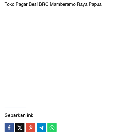
Toko Pagar Besi BRC Mamberamo Raya Papua
Pabrik
Produsen Distributor Supplier Jual Murah Harga Terbaru
Jasa Pasang Pembuatan Kawat Duri Tiang Besi U Clip
Pagar Besi BRC Provinsi, Kabupaten dan Kota Asmat
Agats, Biak Numfor, Boven Digoel Tanah Merah, Deiyai Tigi,
Dogiyai Kigamani, Intan Jaya Sugapa, Jayapura Sentani,
Jayawijaya Wamena, Keerom Waris, Kepulauan Yapen
Serui, Lanny Jaya Tiom, Mamberamo Raya Papua,
Mamberamo Tengah Kobakma, Mappi Kepi, Merauke,
Mimika Timika, Nabire, Nduga Kenyam, Paniai Enarotali,
Pegunungan Bintang Oksibil, Puncak Ilaga, Puncak Jaya
Kotamulia, Sarmi, Supiori Sorendiweri, Tolikara Karubaga,
Waropen Botawa, Yahukimo Sumohai, Yalimo Elelim,
Jayapura Kayobatu
Sebarkan ini: