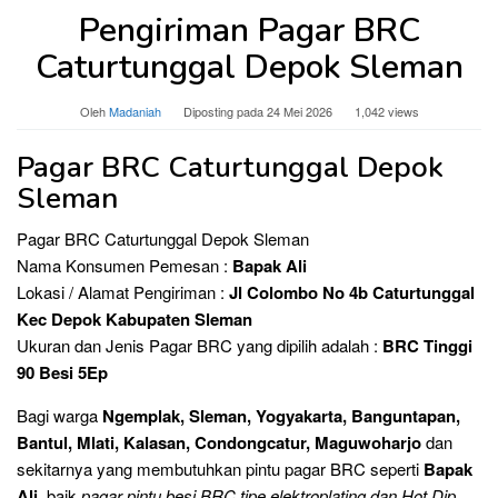
Pengiriman Pagar BRC
Caturtunggal Depok Sleman
Oleh
Madaniah
Diposting pada
24 Mei 2026
1,042 views
Pagar BRC Caturtunggal Depok
Sleman
Pagar BRC Caturtunggal Depok Sleman
Nama Konsumen Pemesan :
Bapak Ali
Lokasi / Alamat Pengiriman :
Jl Colombo No 4b Caturtunggal
Kec Depok Kabupaten Sleman
Ukuran dan Jenis Pagar BRC yang dipilih adalah :
BRC Tinggi
90 Besi 5Ep
Bagi warga
Ngemplak, Sleman, Yogyakarta, Banguntapan,
Bantul, Mlati, Kalasan, Condongcatur, Maguwoharjo
dan
sekitarnya yang membutuhkan pintu pagar BRC seperti
Bapak
Ali
, baik
pagar pintu besi BRC tipe elektroplating dan Hot Dip,