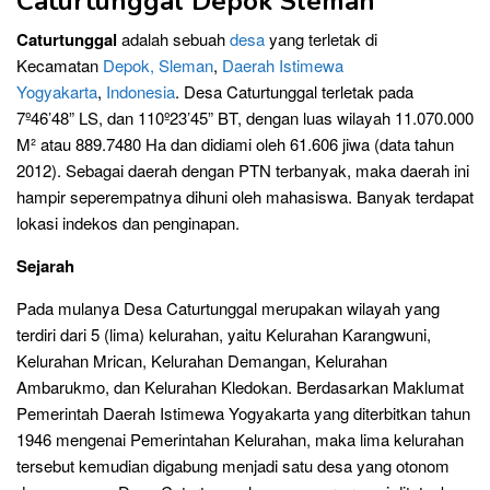
Caturtunggal Depok Sleman
Caturtunggal
adalah sebuah
desa
yang terletak di
Kecamatan
Depok, Sleman
,
Daerah Istimewa
Yogyakarta
,
Indonesia
. Desa Caturtunggal terletak pada
7º46’48” LS, dan 110º23’45” BT, dengan luas wilayah 11.070.000
M² atau 889.7480 Ha dan didiami oleh 61.606 jiwa (data tahun
2012). Sebagai daerah dengan PTN terbanyak, maka daerah ini
hampir seperempatnya dihuni oleh mahasiswa. Banyak terdapat
lokasi indekos dan penginapan.
Sejarah
Pada mulanya Desa Caturtunggal merupakan wilayah yang
terdiri dari 5 (lima) kelurahan, yaitu Kelurahan Karangwuni,
Kelurahan Mrican, Kelurahan Demangan, Kelurahan
Ambarukmo, dan Kelurahan Kledokan. Berdasarkan Maklumat
Pemerintah Daerah Istimewa Yogyakarta yang diterbitkan tahun
1946 mengenai Pemerintahan Kelurahan, maka lima kelurahan
tersebut kemudian digabung menjadi satu desa yang otonom