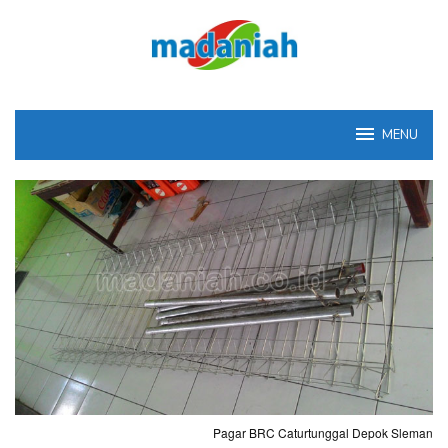
Loncat
ke
konten
MENU
Pagar BRC Caturtunggal Depok Sleman