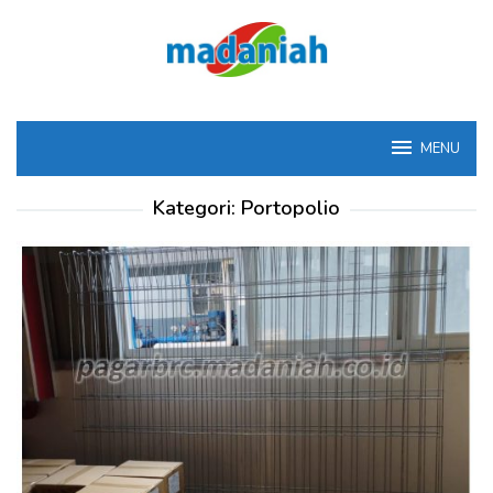
Loncat
ke
konten
MENU
Kategori:
Portopolio