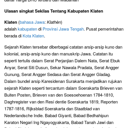
Ulasan singkat Sekilas Tentang Kabupaten Klaten
Klaten
(
bahasa Jawa
:
Klathèn
)
adalah
kabupaten
di
Provinsi
Jawa Tengah
. Pusat pemerintahan
berada di
Kota Klaten
.
Sejarah Klaten tersebar diberbagai catatan arsip-arsip kuno dan
kolonial, arsip-arsip kuno dan manuskrip Jawa. Catatan itu
seperti tertulis dalam Serat Perjanjian Dalem Nata, Serat Ebuk
Anyar, Serat Siti Dusun, Sekar Nawala Pradata, Serat Angger
Gunung, Serat Angger Sedasa dan Serat Angger Gladag.
Dalam bundel arsip Karesidenan Surakarta menjadikan rujukan
sejarah Klaten seperti tercantum dalam Soerakarta Brieven van
Buiten Posten, Brieven van den Soesoehoenan 1784-1810,
Daghregister van den Resi dentie Soerakarta 1819, Reporten
1787-1816, Rijksblad Soerakarta dan Staatblad van
Nederlandsche Indie. Babad Giyanti, Babad Bedhahipun
Karaton Negari Ing Ngayogyakarta, Babad Tanah Jawi dan