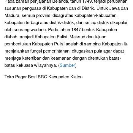
Pada zaman penjajahan Belanda, tahun 1749, terjadi perubahan
susunan penguasa di Kabupaten dan di Distrik. Untuk Jawa dan
Madura, semua provinsi dibagi atas kabupaten-kabupaten,
kabupaten terbagi atas distrik-distrik, dan setiap distrik dikepalai
oleh seorang wedono. Pada tahun 1847 bentuk Kabupaten
diubah menjadi Kabupaten Pulisi. Maksud dan tujuan
pembentukan Kabupaten Pulisi adalah di samping Kabupaten itu
menjalankan fungsi pemerintahan, ditugaskan pula agar dapat
menjaga ketertiban dan keamanan dengan ditentukan batas-
batas kekuasa wilayahnya. (
Sumber
)
Toko Pagar Besi BRC Kabupaten Klaten
Pabrik Produsen
Distributor Supplier Jual Murah Harga Terbaru Jasa Pasang
Pembuatan Kawat Duri Tiang Besi U Clip Pagar Besi BRC
Provinsi, Kabupaten dan Kota Sleman Yogyakarta Bantul
Wonosari Gunungkidul Wates Kulonprogo Semarang
Banjarnegara, Banyumas Purwokerto, Grobogan Purwodadi,
Batang, Blora, Boyolali, Brebes, Cilacap, Demak, Jepara,
Karanganyar, Kebumen, Kendal, Kudus, Magelang, Pati,