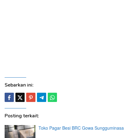
Murah Harga Terbaru Jasa Pasang Pembuatan Kawat Duri
Tiang Besi U Clip Pagar Besi BRC Provinsi, Kabupaten dan
Kota Agam Lubuk Basung , Dharmasraya Pulau Punjung ,
Kepulauan Mentawai Tuapejat , Lima Puluh Kota Sarilamak ,
Padang Pariaman Parit Malintang , Pasaman Lubuk
Sikaping , Pasaman Barat Simpang Ampek , Pesisir Selatan
Painan , Muaro Sijunjung , Solok Arosuka , Solok Selatan
Padang Aro , Tanah Datar Batusangkar , Kota Bukittinggi ,
Padang , Padangpanjang , Pariaman , Payakumbuh ,
Sawahlunto , Solok
Sebarkan ini:
Posting terkait:
Toko Pagar Besi BRC Gowa Sungguminasa