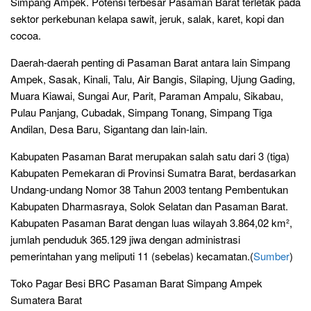
Simpang Ampek. Potensi terbesar Pasaman Barat terletak pada
sektor perkebunan kelapa sawit, jeruk, salak, karet, kopi dan
cocoa.
Daerah-daerah penting di Pasaman Barat antara lain Simpang
Ampek, Sasak, Kinali, Talu, Air Bangis, Silaping, Ujung Gading,
Muara Kiawai, Sungai Aur, Parit, Paraman Ampalu, Sikabau,
Pulau Panjang, Cubadak, Simpang Tonang, Simpang Tiga
Andilan, Desa Baru, Sigantang dan lain-lain.
Kabupaten Pasaman Barat merupakan salah satu dari 3 (tiga)
Kabupaten Pemekaran di Provinsi Sumatra Barat, berdasarkan
Undang-undang Nomor 38 Tahun 2003 tentang Pembentukan
Kabupaten Dharmasraya, Solok Selatan dan Pasaman Barat.
Kabupaten Pasaman Barat dengan luas wilayah 3.864,02 km²,
jumlah penduduk 365.129 jiwa dengan administrasi
pemerintahan yang meliputi 11 (sebelas) kecamatan.(
Sumber
)
Toko Pagar Besi BRC Pasaman Barat Simpang Ampek
Sumatera Barat
Pabrik Produsen Distributor Supplier Jual