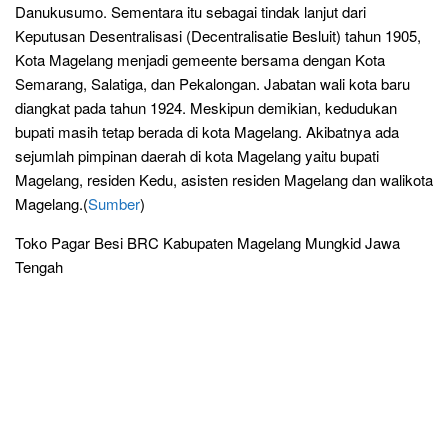
Danukusumo. Sementara itu sebagai tindak lanjut dari
Keputusan Desentralisasi (Decentralisatie Besluit) tahun 1905,
Kota Magelang menjadi gemeente bersama dengan Kota
Semarang, Salatiga, dan Pekalongan. Jabatan wali kota baru
diangkat pada tahun 1924. Meskipun demikian, kedudukan
bupati masih tetap berada di kota Magelang. Akibatnya ada
sejumlah pimpinan daerah di kota Magelang yaitu bupati
Magelang, residen Kedu, asisten residen Magelang dan walikota
Magelang.(
Sumber
)
Toko Pagar Besi BRC Kabupaten Magelang Mungkid Jawa
Tengah
Pabrik Produsen Distributor Supplier Jual Murah
Harga Terbaru Jasa Pasang Pembuatan Kawat Duri Tiang
Besi U Clip Pagar Besi BRC Provinsi, Kabupaten dan Kota
Banjarnegara, Banyumas Purwokerto, Grobogan
Purwodadi, Batang, Blora, Boyolali, Brebes, Cilacap,
Demak, Jepara, Karanganyar, Kebumen, Kendal, Klaten,
Kudus, Magelang, Pati, Pekalongan, Pemalang,
Purbalingga, Purworejo, Rembang, Semarang Ungaran,