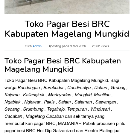
Toko Pagar Besi BRC
Kabupaten Magelang Mungkid
Oleh
Admin
Diposting pada
9 Mei 2026
2,962 views
Toko Pagar Besi BRC Kabupaten
Magelang Mungkid
Toko Pagar Besi BRC Kabupaten Magelang Mungkid. Bagi
warga
Bandongan , Borobudur , Candimulyo , Dukun , Grabag ,
Kajoran , Kaliangkrik , Mertoyudan , Mungkid, Muntilan ,
Ngablak , Ngluwar , Pakis , Salam , Salaman , Sawangan ,
Secang , Srumbung , Tegalrejo, Tempuran , Windusari ,
Cacaban , Magelang Cacaban
dan sekitarnya yang
membutuhkan pagar BRC, MADANIAH Pabrik produsen pintu
pagar besi BRC Hot Dip Galvanized dan Electro Plating jual