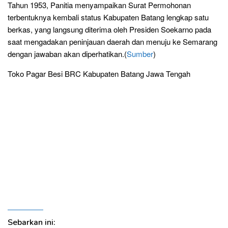
Tahun 1953, Panitia menyampaikan Surat Permohonan
terbentuknya kembali status Kabupaten Batang lengkap satu
berkas, yang langsung diterima oleh Presiden Soekarno pada
saat mengadakan peninjauan daerah dan menuju ke Semarang
dengan jawaban akan diperhatikan.(
Sumber
)
Toko Pagar Besi BRC Kabupaten Batang Jawa Tengah
Pabrik
Produsen Distributor Supplier Jual Murah Harga Terbaru
Jasa Pasang Pembuatan Kawat Duri Tiang Besi U Clip
Pagar Besi BRC Provinsi, Kabupaten dan Kota
Banjarnegara, Banyumas Purwokerto, Grobogan
Purwodadi, Batang, Blora, Boyolali, Brebes, Cilacap,
Demak, Jepara, Karanganyar, Kebumen, Kendal, Klaten,
Kudus, Magelang, Pati, Pekalongan, Pemalang,
Purbalingga, Purworejo, Rembang, Semarang Ungaran,
Solo, Sragen, Sukoharjo, Tegal, Slawi, Temanggung,
Wonogiri, Wonosobo, Salatiga, Surakarta
Sebarkan ini: