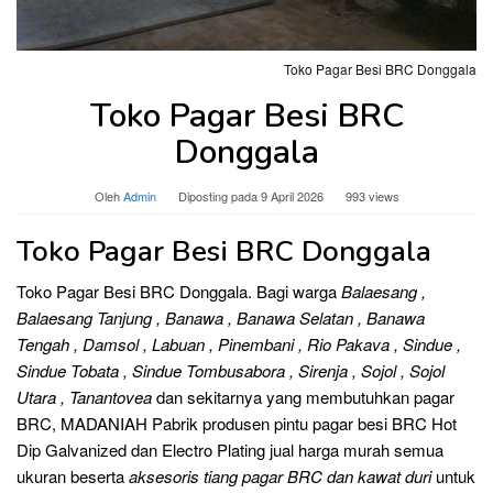
Toko Pagar Besi BRC Donggala
Toko Pagar Besi BRC
Donggala
Oleh
Admin
Diposting pada
9 April 2026
993 views
Toko Pagar Besi BRC Donggala
Toko Pagar Besi BRC Donggala. Bagi warga
Balaesang ,
Balaesang Tanjung , Banawa , Banawa Selatan , Banawa
Tengah , Damsol , Labuan , Pinembani , Rio Pakava , Sindue ,
Sindue Tobata , Sindue Tombusabora , Sirenja , Sojol , Sojol
Utara , Tanantovea
dan sekitarnya yang membutuhkan pagar
BRC, MADANIAH Pabrik produsen pintu pagar besi BRC Hot
Dip Galvanized dan Electro Plating jual harga murah semua
ukuran beserta
aksesoris tiang pagar BRC dan kawat duri
untuk