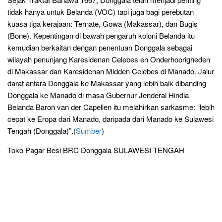
tidak hanya untuk Belanda (VOC) tapi juga bagi perebutan
kuasa tiga kerajaan: Ternate, Gowa (Makassar), dan Bugis
(Bone). Kepentingan di bawah pengaruh koloni Belanda itu
kemudian berkaitan dengan penentuan Donggala sebagai
wilayah penunjang Karesidenan Celebes en Onderhoorigheden
di Makassar dan Karesidenan Midden Celebes di Manado. Jalur
darat antara Donggala ke Makassar yang lebih baik dibanding
Donggala ke Manado di masa Gubernur Jenderal Hindia
Belanda Baron van der Capellen itu melahirkan sarkasme: “lebih
cepat ke Eropa dari Manado, daripada dari Manado ke Sulawesi
Tengah (Donggala)”.(
Sumber
)
Toko Pagar Besi BRC Donggala SULAWESI TENGAH
Pabrik
Produsen Distributor Supplier Jual Murah Harga Terbaru
Jasa Pasang Pembuatan Kawat Duri Tiang Besi U Clip
Pagar Besi BRC Provinsi, Kabupaten dan Kota Banggai
Luwuk, Banggai Kepulauan Salakan, Banggai Laut Banggai,
Buol, Donggala, Morowali Bungku, Morowali Utara
Kolonedale, Parigi Moutong, Poso, Sigi Biromaru, Tojo Una-