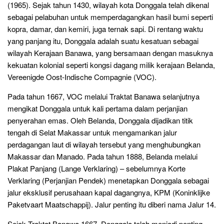
(1965). Sejak tahun 1430, wilayah kota Donggala telah dikenal
sebagai pelabuhan untuk memperdagangkan hasil bumi seperti
kopra, damar, dan kemiri, juga ternak sapi. Di rentang waktu
yang panjang itu, Donggala adalah suatu kesatuan sebagai
wilayah Kerajaan Banawa, yang bersamaan dengan masuknya
kekuatan kolonial seperti kongsi dagang milik kerajaan Belanda,
Vereenigde Oost-Indische Compagnie (VOC).
Pada tahun 1667, VOC melalui Traktat Banawa selanjutnya
mengikat Donggala untuk kali pertama dalam perjanjian
penyerahan emas. Oleh Belanda, Donggala dijadikan titik
tengah di Selat Makassar untuk mengamankan jalur
perdagangan laut di wilayah tersebut yang menghubungkan
Makassar dan Manado. Pada tahun 1888, Belanda melalui
Plakat Panjang (Lange Verklaring) – sebelumnya Korte
Verklaring (Perjanjian Pendek) menetapkan Donggala sebagai
jalur eksklusif perusahaan kapal dagangnya, KPM (Koninklijke
Paketvaart Maatschappij). Jalur penting itu diberi nama Jalur 14.
Sejak Traktat Banawa 1667, Donggala telah menjadi penting