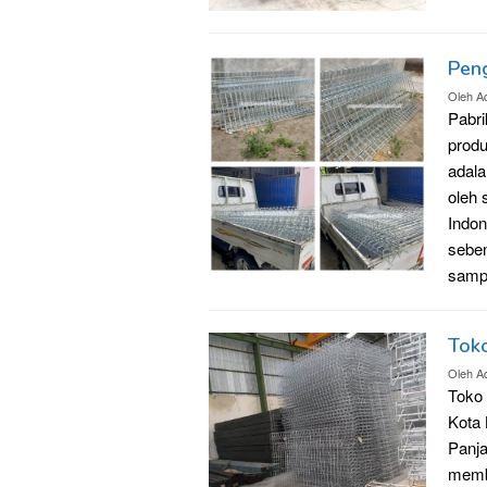
Peng
Oleh
A
Pabri
produ
adala
oleh 
Indon
seben
samp
Toko
Oleh
A
Toko 
Kota 
Panja
memb