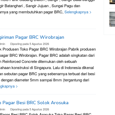
gir Batanghari , Sangir Jujuan , Sungai Pagu dan
tarnya yang membutuhkan pagar BRC,
Selengkapnya >
giriman Pagar BRC Wirobrajan
dmin
Diposting pada
5 Agustus 2026
k Produsen Toko Pagar BRC Wirobrajan Pabrik produsen
pagar BRC Wirobrajan. Pagar BRC adalah singkatan dari
sh Reinforced Concrete ditemukan oleh sebuah
ahaan konstruksi di Singapura. Lalu di Indonesia dikenal
n sebutan pagar BRC yang sebenarnya terbuat dari besi
n dengan diameter 5mm sampai 8mm (tergantung dari
ngkapnya >
o Pagar Besi BRC Solok Arosuka
dmin
Diposting pada
5 Agustus 2026
 Pagar Besi BRC Solok Arosuka Toko Pagar Besi BRC