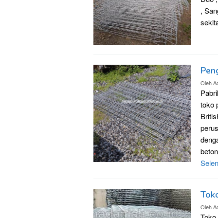
, San
seki
Pen
Oleh
A
Pabri
toko 
Briti
perus
denga
beto
Sele
Tok
Oleh
A
Toko