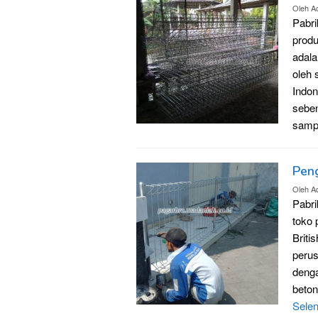
Oleh
A
Pabr
prod
adala
oleh 
Indon
seben
samp
Pen
Oleh
A
Pabr
toko 
Briti
perus
denga
beto
Sele