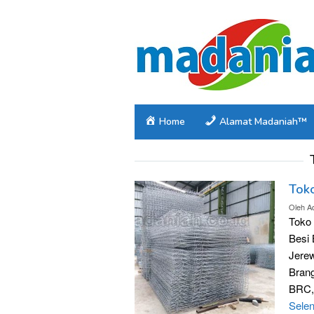
Loncat
ke
konten
Home
Alamat Madaniah™
Tok
Oleh
A
Toko
Besi 
Jerew
Brang
BRC,
Sele