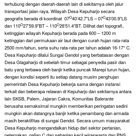
terhubung dengan daerah-daerah lain di sekitarnya oleh jalur
transportasi jalan raya. Wilayah Desa Kepuharjo secara
O
O
geografis berada di koordinat 07
40’42.7”LS – 07
43’00.9”LS
O
O
dan 110
27’59.9”BT – 110
28’51.4”BT. Dilihat dari topografi,
ketinggian wilayah Kepuharjo berada pada 600 – 1200 m
ketinggian dari permukaan air laut dengan curah hujan rata-rata
2500 mm/tahun, serta suhu rata-rata per tahun adalah 16-17° C.
Desa Kepuharjo dilalui Sungai Gendol yang berbatasan dengan
Desa Glagaharjo di sebelah timur sebagai penyedia pasir dan
batu yang terbawa oleh banjir ketika puncak Marepi turun hujan,
dengan kondisi seperti itu setiap datang musim penghujan
pemerintah Desa Kepuharjo bekerja sama dengan instansi
terkait dan beberapa relawan di Kepuharjo dan sekitarnya antara
lain SKSB, Palem, Jajaran Cakra, Komunitas Balerante
berusaha semaksimal mungkin memberikan peringatan sedini
mungkin akan datangnya banjir ketika penambang dan armada
masih beraktifitas di sungai Gendol. Secara umum masyarakat
Desa Kepuharjo mengandalkan hidup dari sektor pertanian,
peternakan, galian C dan sebagian kecil wiraswasta dan PNS