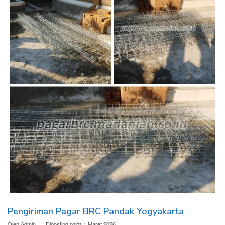
Pengiriman Pagar BRC Pandak Yogyakarta
Oleh
Admin
Diposting pada
1 Maret 2026