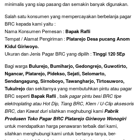
minimalis yang siap pasang dan semakin banyak digunakan.
Salah satu konsumen yang mempercayakan berbelanja pagar
BRC kepada kami yaitu :
Nama Konsumen Pemesan :
Bapak Rafli
Tempat / Alamat Pengiriman :
Platarejo Desa pucang Anom
Kidul Giriwoyo.
Ukuran dan Jenis Pagar BRC yang dipilih :
Tinggi 120 5Ep
Bagi warga
Bulurejo, Bumiharjo, Gedongrejo, Guwotirto,
Ngancar, Platarejo, Pidekso, Sejati, Selomarto,
Sendangagung, Sirnoboyo, Tawangharjo, Tirtosuworo,
Tukulrejo
dan sekitarnya yang membutuhkan pintu atau pagar
BRC seperti
Bapak Rafli
, baik
pagar pintu besi BRC tipe
elektroplating atau Hot Dip, Tiang BRC, Klem / U-Clip aksesoris
BRC, dan Kawat
duri
silahkan meghubungi kami
Pabrik
Produsen Toko Pagar BRC Platarejo Giriwoyo Wonogiri
untuk mendapatkan harga penawaran terbaik dari kami,
silahkan menghubungi kami untuk bertanya-tanya, ber-