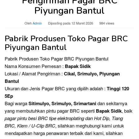
Pengiriman Pagar BRC
Piyungan Bantul
Oleh
Admin
Diposting pada
12 Maret 2026
984 views
Pabrik Produsen Toko Pagar BRC
Piyungan Bantul
Pabrik Produsen Toko Pagar BRC Piyungan Bantul
Nama Konsumen Pemesan :
Bapak Sidik
Lokasi / Alamat Pengiriman :
Cikal, Srimulyo, Piyungan
Bantul
Ukuran dan Jenis Pagar BRC yang dipilih adalah :
Tinggi 120
5Ep
Bagi warga
Sitimulyo, Srimulyo, Srimartani
dan sekitarnya
yang membutuhkan pintu pagar BRC seperti
Bapak Sidik
, baik
pagar pintu besi BRC tipe elektroplating dan Hot Dip, Tiang
BRC, Klem / U-Clip BRC
, silahkan meghubungi kami
untuk
mendapatkan harga penawaran terbaik dari kami, silahkan