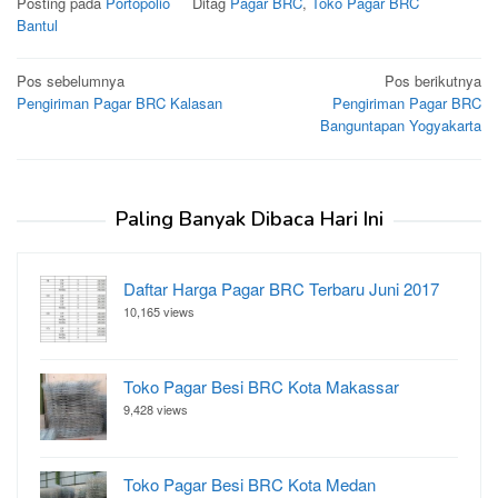
Posting pada
Portopolio
Ditag
Pagar BRC
,
Toko Pagar BRC
Bantul
Navigasi
Pos sebelumnya
Pos berikutnya
Pengiriman Pagar BRC Kalasan
Pengiriman Pagar BRC
pos
Banguntapan Yogyakarta
Paling Banyak Dibaca Hari Ini
Daftar Harga Pagar BRC Terbaru Juni 2017
10,165 views
Toko Pagar Besi BRC Kota Makassar
9,428 views
Toko Pagar Besi BRC Kota Medan