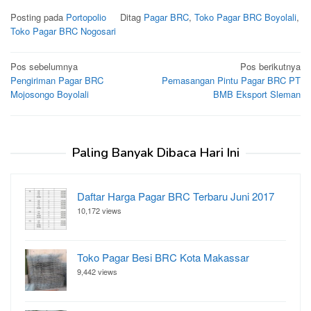
Posting pada
Portopolio
Ditag
Pagar BRC
,
Toko Pagar BRC Boyolali
,
Toko Pagar BRC Nogosari
Navigasi
Pos sebelumnya
Pos berikutnya
Pengiriman Pagar BRC
Pemasangan Pintu Pagar BRC PT
pos
Mojosongo Boyolali
BMB Eksport Sleman
Paling Banyak Dibaca Hari Ini
Daftar Harga Pagar BRC Terbaru Juni 2017
10,172 views
Toko Pagar Besi BRC Kota Makassar
9,442 views